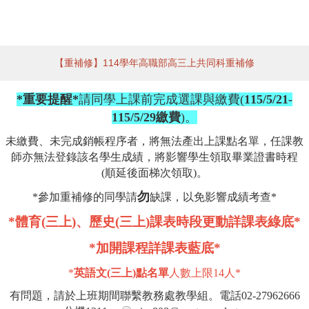
【重補修】114學年高職部高三上共同科重補修
*重要提醒*
請同學上課前完成選課與繳費(
115/5/21-
115/5/29繳費
)。
未繳費、未完成銷帳程序者，將無法產出上課點名單，任課教
師亦無法登錄該名學生成績，將影響學生領取畢業證書時程
(順延後面梯次領取)。
勿
*參加重補修的同學請
缺課，以免影響成績考查*
*體育(三上)、歷史(三上)課表時段更動詳課表綠底*
*加開課程詳課表藍底*
*
英語文
(三上)點名單
人數上限14人*
有問題，請於上班期間聯繫教務處教學組。電話02-27962666