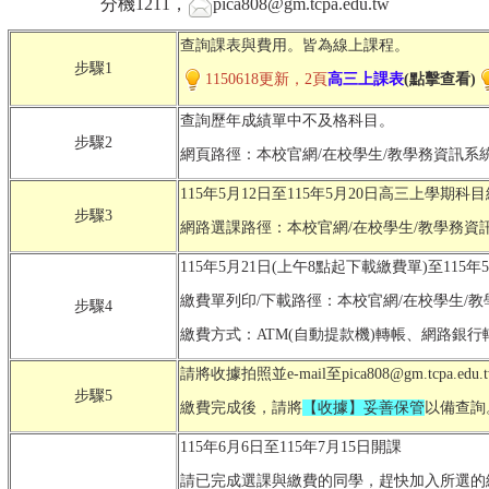
分機1211，
pica808@gm.tcpa.edu.tw
查詢課表與費用。皆為線上課程。
步驟1
1150618更新，2頁
高三上
課表
(點擊查看)
查詢歷年成績單中不及格科目。
步驟2
網頁路徑：本校官網/在校學生/
教學務資訊系統
115年5月12日至115年5月20日高三上學期科
步驟3
網路選課路徑：本校官網/在校學生/
教學務資訊
115年5月21日(上午8點起下載繳費單)至115年
繳費單列印/下載路徑：本校官網/在校學生/
教
步驟4
繳費方式：ATM(自動提款機)轉帳、網路銀
請將收據拍照並e-mail至pica808@gm.tcpa.
步驟5
繳費完成後，請將
【收據】妥善保管
以備查詢
115年6月6日至115年7月15日開課
請已完成選課與繳費的同學，趕快加入所選的