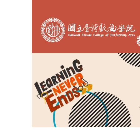
跳
到
主
要
內
容
區