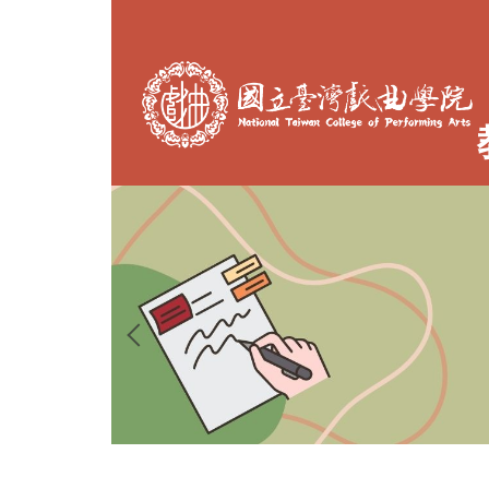
跳
到
主
要
內
容
區