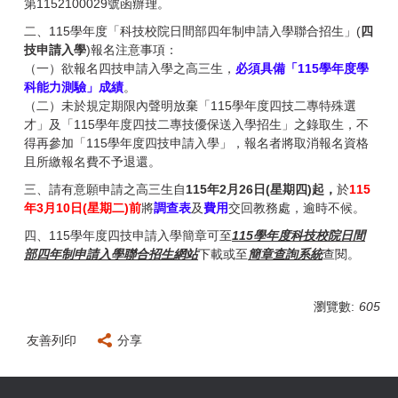
第1152100029號函辦理。
二、115學年度「科技校院日間部四年制申請入學聯合招生」(
四
技申請入學
)報名注意事項：
（一）欲報名四技申請入學之高三生，
必須具備「115學年度學
科能力測驗」成績
。
（二）未於規定期限內聲明放棄「115學年度四技二專特殊選
才」及「115學年度四技二專技優保送入學招生」之錄取生，不
得再參加「115學年度四技申請入學」，報名者將取消報名資格
且所繳報名費不予退還。
三、請有意願申請之高三生自
115年2月26日(星期四)起，
於
115
年
3月10日(星期二)前
將
調查表
及
費用
交回教務處，逾時不候。
四、115學年度四技申請入學簡章可至
115學年度科技校院日間
部四年制申請入學聯合招生網站
下載或至
簡章查詢系統
查閱。
瀏覽數:
605
友善列印
分享