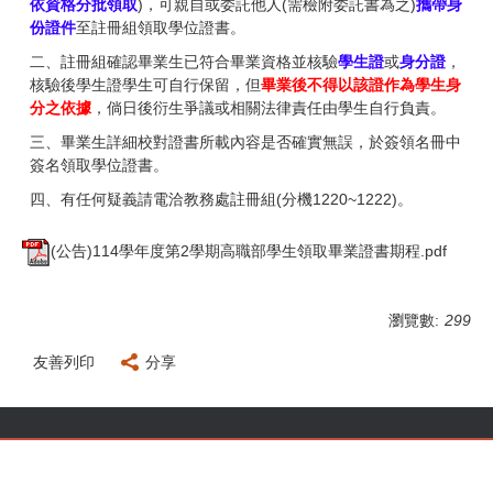
依資格分批領取
)，可親自或委託他人(需檢附委託書為之)
攜帶身
份證件
至註冊組領取學位證書。
二、註冊組確認畢業生已符合畢業資格並核驗
學生證
或
身分證
，
核驗後學生證學生可自行保留，但
畢業後不得以該證作為學生身
分之依據
，倘日後衍生爭議或相關法律責任由學生自行負責。
三、畢業生詳細校對證書所載內容是否確實無誤，於簽領名冊中
簽名領取學位證書。
四、有任何疑義請電洽教務處註冊組(分機1220~1222)。
(公告)114學年度第2學期高職部學生領取畢業證書期程.pdf
瀏覽數:
299
友善列印
分享