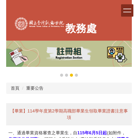
跳
到
主
要
教務處
內
容
區
首頁
重要公告
【畢業】114學年度第2學期高職部畢業生領取畢業證書注意事
項
一、通過畢業資格審查之畢業生，自
115年6月5日起
(如附件，