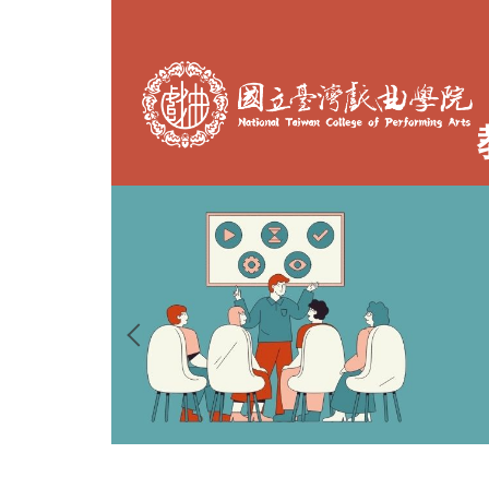
跳
到
主
要
內
容
區