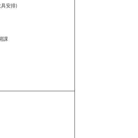
教具安排
)
開課