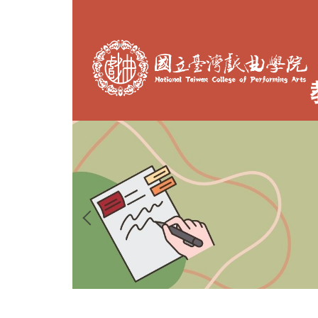
跳
到
主
要
內
容
區