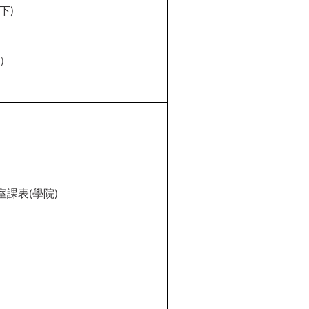
下
)
）
室課表
學院
(
)