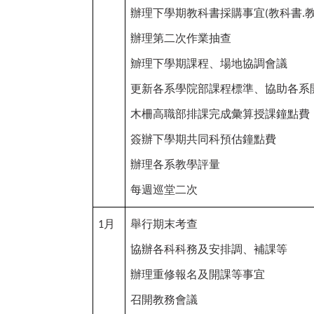
辦理下學期教科書採購事宜
教科書
(
.
辦理第二次作業抽查
辧理下學期課程、場地協調會議
更新各系學院部課程標準、協助各系
木柵高職部排課完成彙算授課鐘點費
簽辦下學期共同科預估鐘點費
辦理各系教學評量
每週巡堂二次
月
舉行期末考查
1
協辦各科科務及安排調、補課等
辦理重修報名及開課等事宜
召開教務會議