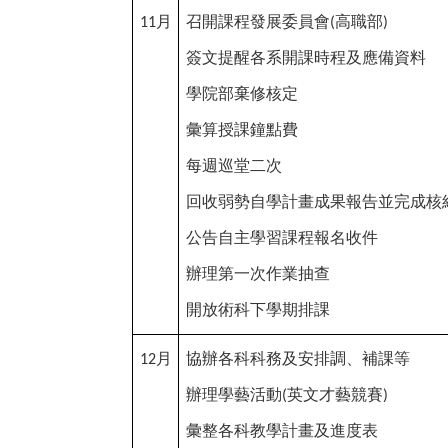
月
召開課程發展委員會
高職部
11
(
)
簽文提醒各系開課時程及應備資料
學院部棄修核定
彙算授課鐘點費
每週巡堂二次
回收弱勢自學計畫成果報告並完成核
公告自主學習課程報名收件
辦理第一次作業抽查
開放術科下學期排課
月
協辦各科科務及安排調、補課等
12
辦理學藝活動
英文才藝競賽
(
)
彙整各科教學計畫及進度表